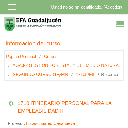
Salta al contenido principal
Usted no se ha identificado. (
Acceder
)
Información del curso
Página Principal
Cursos
AGA3-2 GESTIÓN FORESTAL Y DEL MEDIO NATURAL
SEGUNDO CURSO GFyMN
1710IPEII
Resumen
1710 ITINERARIO PERSONAL PARA LA
EMPLEABILIDAD II
Profesor:
Lucas Linares Casanueva