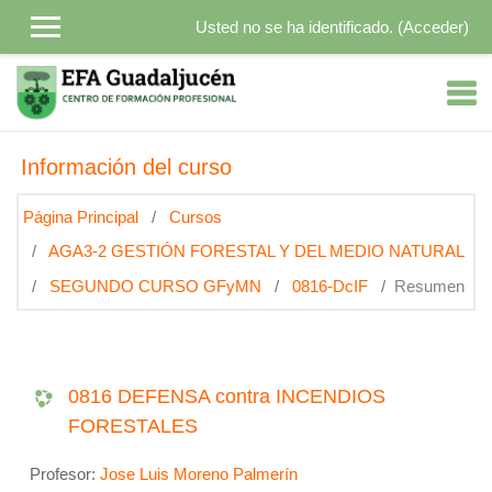
Salta al contenido principal
Usted no se ha identificado. (
Acceder
)
Información del curso
Página Principal
Cursos
AGA3-2 GESTIÓN FORESTAL Y DEL MEDIO NATURAL
SEGUNDO CURSO GFyMN
0816-DcIF
Resumen
0816 DEFENSA contra INCENDIOS
FORESTALES
Profesor:
Jose Luis Moreno Palmerín